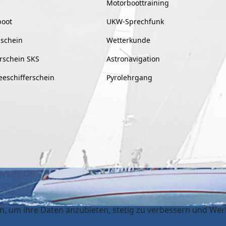
Motorboottraining
boot
UKW-Sprechfunk
schein
Wetterkunde
rschein SKS
Astronavigation
eeschifferschein
Pyrolehrgang
ten, um ihre Daten anzubieten, stetig zu verbessern und W