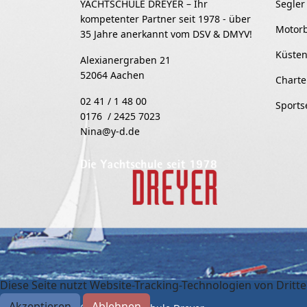
YACHTSCHULE DREYER – Ihr
Segler
kompetenter Partner seit 1978 - über
Motor
35 Jahre anerkannt vom DSV & DMYV!
Küsten
Alexianergraben 21
52064 Aachen
Charte
02 41 / 1 48 00
Sports
0176 / 2425 7023
Nina@y-d.de
Diese Seite nutzt Website-Tracking-Technologien von Drit
Akzeptieren
Ablehnen