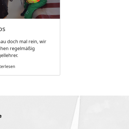
bs
au doch mal rein, wir
chen regelmäßig
ellehrer.
terlesen
e