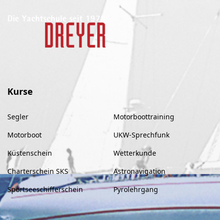
Kurse
Segler
Motorboottraining
Motorboot
UKW-Sprechfunk
Küstenschein
Wetterkunde
Charterschein SKS
Astronavigation
Sportseeschifferschein
Pyrolehrgang