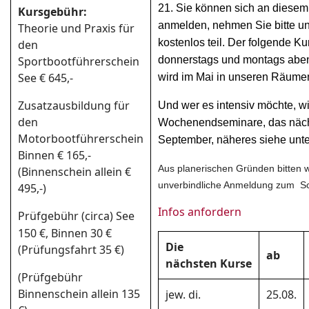
21. Sie können sich an diesem
Kursgebühr:
anmelden, nehmen Sie bitte un
Theorie und Praxis für
kostenlos teil. Der folgende Ku
den
Sportbootführerschein
donnerstags und montags aben
See € 645,-
wird im Mai in unseren Räum
Zusatzausbildung für
Und wer es intensiv möchte, wi
den
Wochenendseminare, das nächs
Motorbootführerschein
September, näheres siehe unt
Binnen € 165,-
Aus planerischen Gründen bitten w
(Binnenschein allein €
unverbindliche Anmeldung zum S
495,-)
Infos anfordern
Prüfgebü
r (circa) See
h
150 €, Binnen 30 €
Die
(Prüfungsfahrt 35 €)
ab
nächsten Kurse
(Prüfgebühr
Binnenschein allein 135
jew. di.
25.08.