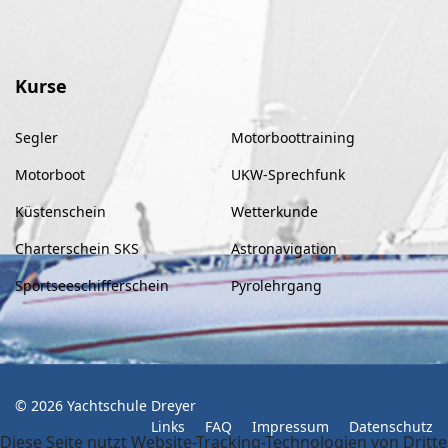
Kurse
Segler
Motorboottraining
Motorboot
UKW-Sprechfunk
Küstenschein
Wetterkunde
Charterschein SKS
Astronavigation
Sportseeschifferschein
Pyrolehrgang
© 2026 Yachtschule Dreyer
Links
FAQ
Impressum
Datenschutz
Diese Seite nutzt Website-Tracking-Technologien von Dritte