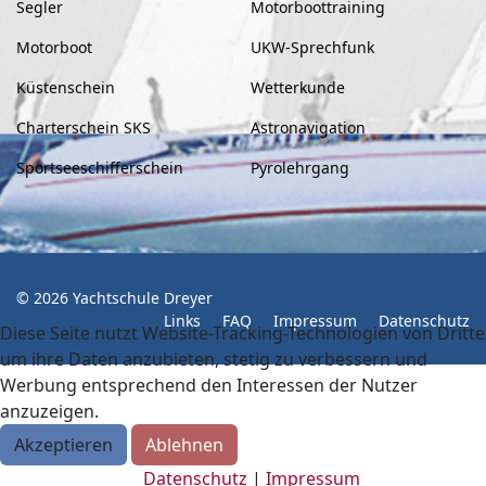
Segler
Motorboottraining
Motorboot
UKW-Sprechfunk
Küstenschein
Wetterkunde
Charterschein SKS
Astronavigation
Sportseeschifferschein
Pyrolehrgang
© 2026 Yachtschule Dreyer
Links
FAQ
Impressum
Datenschutz
Diese Seite nutzt Website-Tracking-Technologien von Dritte
um ihre Daten anzubieten, stetig zu verbessern und
Werbung entsprechend den Interessen der Nutzer
anzuzeigen.
Akzeptieren
Ablehnen
Datenschutz
|
Impressum