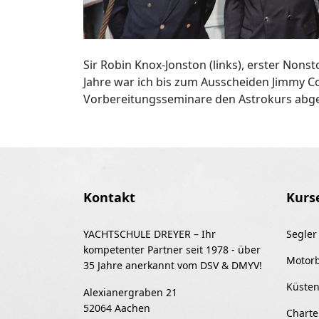
Sir Robin Knox-Jonston (links), erster Non
Jahre war ich bis zum Ausscheiden Jimmy C
Vorbereitungsseminare den Astrokurs abge
Kontakt
Kurs
YACHTSCHULE DREYER – Ihr
Segler
kompetenter Partner seit 1978 - über
Motor
35 Jahre anerkannt vom DSV & DMYV!
Küsten
Alexianergraben 21
52064 Aachen
Charte