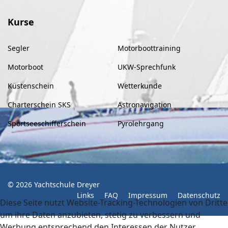
Kurse
Segler
Motorboottraining
Motorboot
UKW-Sprechfunk
Küstenschein
Wetterkunde
Charterschein SKS
Astronavigation
Sportseeschifferschein
Pyrolehrgang
© 2026 Yachtschule Dreyer
Links
FAQ
Impressum
Datenschutz
Diese Seite nutzt Website-Tracking-Technologien von Dritte
um ihre Daten anzubieten, stetig zu verbessern und
Werbung entsprechend den Interessen der Nutzer